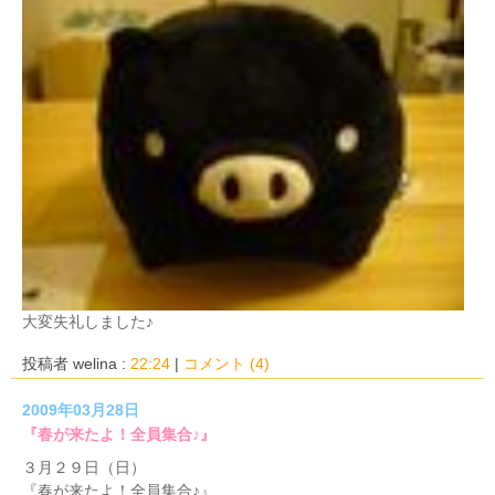
大変失礼しました♪
投稿者 welina :
22:24
|
コメント (4)
2009年03月28日
『春が来たよ！全員集合♪』
３月２９日（日）
『春が来たよ！全員集合♪』