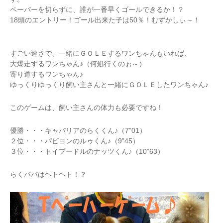
ペーパーを切らずに、誰が一番早くゴールできるか！？
18頭のエントリー！ゴール出来た子は50％！むずかしぃ～！
すごい速さで、一緒にＧＯＬＥするワンちゃんもいれば、
大爆走するワンちゃん♪（何処行くのぉ～）
寄り道するワンちゃん♪
ゆっくりゆっくり飼い主さんと一緒にＧＯＬＥしたワンちゃん♪
このゲームは、飼い主さんの体力も必要ですね！
優勝・・・キャバリアのらくくん♪（7”01）
２位・・・パピヨンのルゥくん♪（9”45）
３位・・・トイプードルのナッツくん♪（10”63）
らくパパはヘトヘト！？