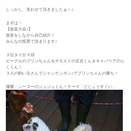
しっかし、笑わせて頂きましたぁ～♪
まずは！
【仮装大会♪】
仮装をしながら自己紹介！
みんなの投票で決まります♪
３位タイが３頭
ビーグルのプリンちゃん＆サモエドの豆吉くん＆キャバリアのら
くくん！
３人の飼い主さんでジャンケンポン♪でプリンちゃんの勝ち！
優勝：シーズーのジュジュくん！テーマ「どじょうすくい」