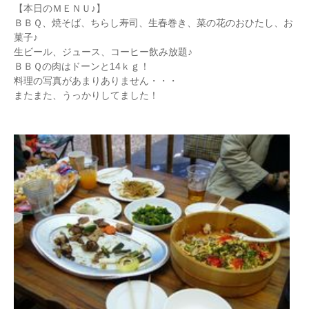
【本日のＭＥＮＵ♪】
ＢＢＱ、焼そば、ちらし寿司、生春巻き、菜の花のおひたし、お
菓子♪
生ビール、ジュース、コーヒー飲み放題♪
ＢＢＱの肉はドーンと14ｋｇ！
料理の写真があまりありません・・・
またまた、うっかりしてました！