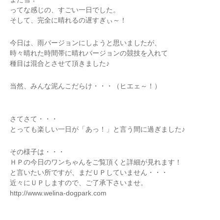
ってな感じの、すごい一日でした。
そして、完全に晴れるの遅すぎぃ～！
今日は、雨バージョンにしようと思いましたが、
時々晴れた時間帯に晴れバージョンの競技を入れて
種目は混合とさせて頂きました♪
当然、みんな泥んこだらけ・・・（ヒエェ～！）
さてさて・・・
とっても楽しい一日が「あっ！」と言う間に過ぎました♪
その様子は・・・
ＨＰの今日のワンちゃんをご覧頂くと詳細が見れます！
と言いたい所ですが、まだＵＰしていません・・・
近々にＵＰしますので、ご了承下さいませ。
http://www.welina-dogpark.com