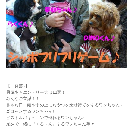
【一発芸♪】
勇気あるエントリー犬は12頭！
みんなご立派！！
鼻やお口、頭や手の上におやつを乗せ待てをするワンちゃん♪
ゴロ～ンするワンちゃん♪
ピストルバキュ～ンで倒れるワンちゃん♪
兄妹で一緒に『くる～ん』するワンちゃん等々