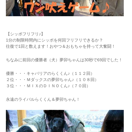
【シッポフリフリ♪】
1分の制限時間内にシッポを何回フリフリできるか？
往復で1回と数えます！おやつ＆おもちゃを持って大奮闘！
ちなみに前回の優勝者（犬）夢卯ちゃんは30秒で69回でした！
優勝・・・キャバリアのらくくん♪（１１２回）
２位・・・Ｍダックスの夢卯ちゃん♪（１０８回）
３位・・・ＭＩＸのＤＩＮＯくん♪（７０回）
永遠のライバルらくくん＆夢卯ちゃん！