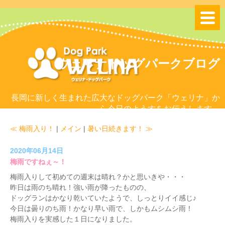
ウェリナドッグパークブログ
長岡に新しく生まれた広大なドッグパーク「ウェリナ」か
ら今日のようすをお伝えします。
≪ 梅雨入り！
|
メイン
|
暑い日続きます！ ≫
2020年06月14日
梅雨ですねぇ～！
梅雨入りして初めての週末は晴れ？かと思いきや・・・
昨日は雨のち晴れ！強い雨が降ったものの、
ドッグランはかなり乾いていたようで、しっとりイイ感じ♪
今日は曇りのち雨！かなり早い雨で、しかもムシムシ雨！
梅雨入りを実感した１日になりました。