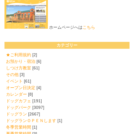
ホームページへは
こちら
カテゴリー
★ご利用規約
[2]
お預かり・宿泊
[6]
しつけ方教室
[61]
その他
[3]
イベント
[61]
オープン日決定
[4]
カレンダー
[8]
ドッグカフェ
[191]
ドッグパーク
[3097]
ドッグラン
[2667]
ドッグランＯＰＥＮします
[1]
冬季営業時間
[1]
夏季営業時間
[3]