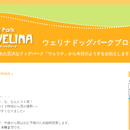
ウェリナドッグパークブロ
れた広大なドッグパーク「ウェリナ」から今日のようすをお伝えします
7年06月 »
が・・・
な、な、なんと３１度！
の１５時頃から雲が優勢～♪
すくなりました♪
が、午後から雨は止む予報のため臨時営業します。
１８時まで
です。