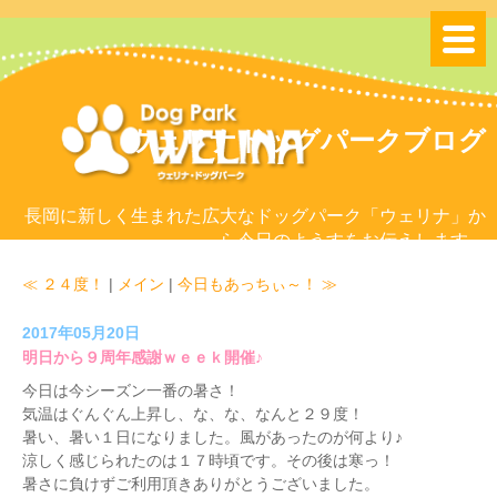
ウェリナドッグパークブログ
長岡に新しく生まれた広大なドッグパーク「ウェリナ」か
ら今日のようすをお伝えします。
≪ ２４度！
|
メイン
|
今日もあっちぃ～！ ≫
2017年05月20日
明日から９周年感謝ｗｅｅｋ開催♪
今日は今シーズン一番の暑さ！
気温はぐんぐん上昇し、な、な、なんと２９度！
暑い、暑い１日になりました。風があったのが何より♪
涼しく感じられたのは１７時頃です。その後は寒っ！
暑さに負けずご利用頂きありがとうございました。