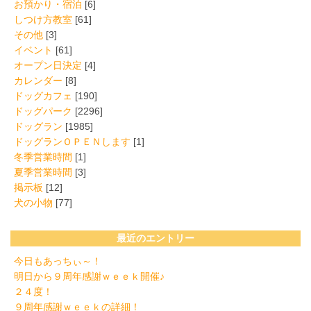
お預かり・宿泊
[6]
しつけ方教室
[61]
その他
[3]
イベント
[61]
オープン日決定
[4]
カレンダー
[8]
ドッグカフェ
[190]
ドッグパーク
[2296]
ドッグラン
[1985]
ドッグランＯＰＥＮします
[1]
冬季営業時間
[1]
夏季営業時間
[3]
掲示板
[12]
犬の小物
[77]
最近のエントリー
今日もあっちぃ～！
明日から９周年感謝ｗｅｅｋ開催♪
２４度！
９周年感謝ｗｅｅｋの詳細！