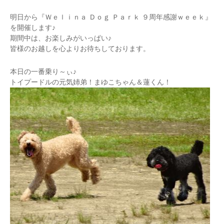
明日から『Ｗｅｌｉｎａ Ｄｏｇ Ｐａｒｋ ９周年感謝ｗｅｅｋ』
を開催します♪
期間中は、お楽しみがいっぱい♪
皆様のお越しを心よりお待ちしております。
本日の一番乗り～ぃ♪
トイプードルの元気姉弟！まゆこちゃん＆蓮くん！