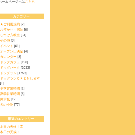
ホームページへは
こちら
カテゴリー
★ご利用規約
[2]
お預かり・宿泊
[6]
しつけ方教室
[61]
その他
[3]
イベント
[61]
オープン日決定
[4]
カレンダー
[8]
ドッグカフェ
[190]
ドッグパーク
[2033]
ドッグラン
[1759]
ドッグランＯＰＥＮします
[1]
冬季営業時間
[1]
夏季営業時間
[3]
掲示板
[12]
犬の小物
[77]
最近のエントリー
本日の天候！②
本日の天候！