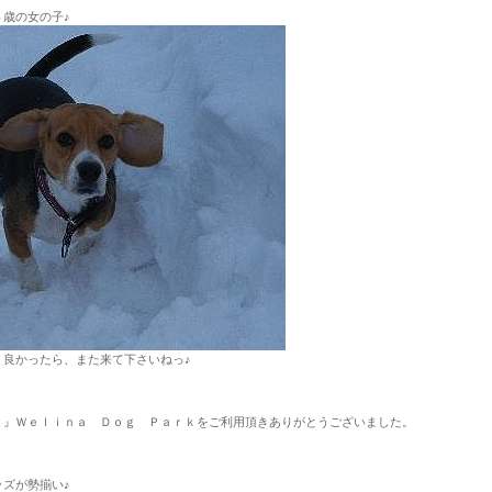
歳の女の子♪
！良かったら、また来て下さいねっ♪
！』Ｗｅｌｉｎａ Ｄｏｇ Ｐａｒｋをご利用頂きありがとうございました。
ズが勢揃い♪