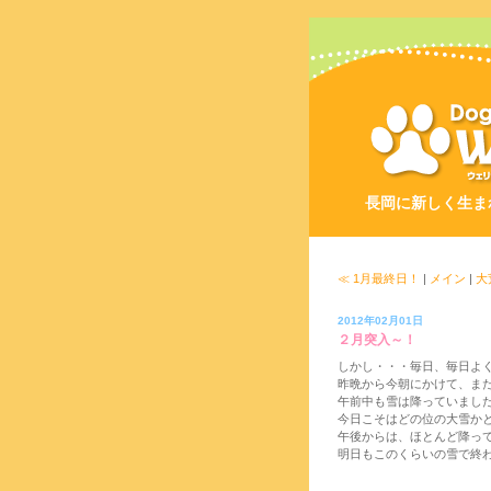
長岡に新しく生ま
≪ 1月最終日！
|
メイン
|
大
2012年02月01日
２月突入～！
しかし・・・毎日、毎日よ
昨晩から今朝にかけて、また
午前中も雪は降っていまし
今日こそはどの位の大雪か
午後からは、ほとんど降っ
明日もこのくらいの雪で終