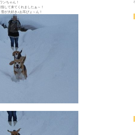
ワンちゃん！
目指して来てくれましたぁ～！
、雪が大好き♪お耳ぴょ～ん！