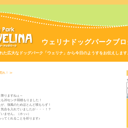
ウェリナドッグパークブロ
れた広大なドッグパーク「ウェリナ」から今日のようすをお伝えします
荒れ！ ≫
く降りますねぇ～
も20センチ弱積もりました！
たが、強風のためほとんど積もらず！
と気合を入れていましたが・・・！？
ていません。（ホッ♪）
わってくれることを祈ります♪