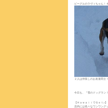
ビーグルのラヴィちゃん！４
２人は仲良しのお友達同士
今日も、『雪のドッグラン
【ＨａｗａｉｉでＧｅｔ♪】
店内には色々なワンワングッ