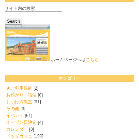
サイト内の検索
ホームページへは
こちら
カテゴリー
★ご利用規約
[2]
お預かり・宿泊
[6]
しつけ方教室
[61]
その他
[3]
イベント
[61]
オープン日決定
[4]
カレンダー
[8]
ドッグカフェ
[190]