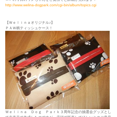
http://www.welina-dogpark.com/cgi-bin/album/topics.cgi
【Ｗｅｌｉｎａオリジナル♪】
ＰＡＷ柄ティッシュケース！
Ｗｅｌｉｎａ Ｄｏｇ Ｐａｒｋ３周年記念の抽選会グッズとし