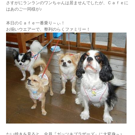
さすがにランランのワンちゃんは居ませんでしたが、Ｃａｆｅに
はあのご一同様が♪
本日のＣａｆｅ一番乗り～ぃ！
お揃いウエアーで、整列のらくファミリー！
たい焼きを見ると、全員『ガッツキブラザーズ』に大変身～♪