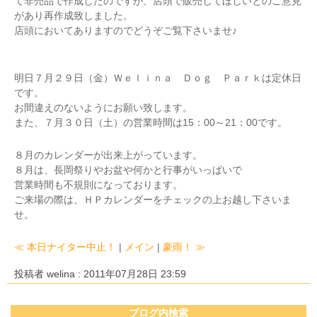
て非売品で作成したのですが、店頭で販売してほしいとのご意見
があり再作成致しました。
店頭においてありますのでどうぞご覧下さいませ♪
明日７月２９日（金）Ｗｅｌｉｎａ Ｄｏｇ Ｐａｒｋは定休日
です。
お間違えのないようにお願い致します。
また、７月３０日（土）の営業時間は15：00～21：00です。
８月のカレンダーが出来上がっています。
８月は、長岡祭りやお盆や何かと行事がいっぱいで
営業時間も不規則になっております。
ご来場の際は、ＨＰカレンダーをチェックの上お越し下さいま
せ。
≪ 本日ナイター中止！
|
メイン
|
豪雨！ ≫
投稿者 welina : 2011年07月28日 23:59
ブログ内検索