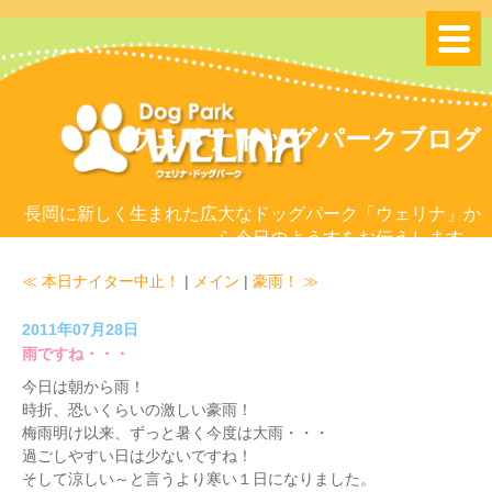
ウェリナドッグパークブログ
長岡に新しく生まれた広大なドッグパーク「ウェリナ」か
ら今日のようすをお伝えします。
≪ 本日ナイター中止！
|
メイン
|
豪雨！ ≫
2011年07月28日
雨ですね・・・
今日は朝から雨！
時折、恐いくらいの激しい豪雨！
梅雨明け以来、ずっと暑く今度は大雨・・・
過ごしやすい日は少ないですね！
そして涼しい～と言うより寒い１日になりました。