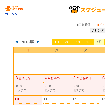
■営業時間
■イ
2015年
1月
2月
3月
4月
5月
日
月
火
3
4
5
6
憲法記念日
みどりの日
こどもの日
10:00～
10:00～
10:00～
10
日没まで
日没まで
日没まで
日
10
11
12
1